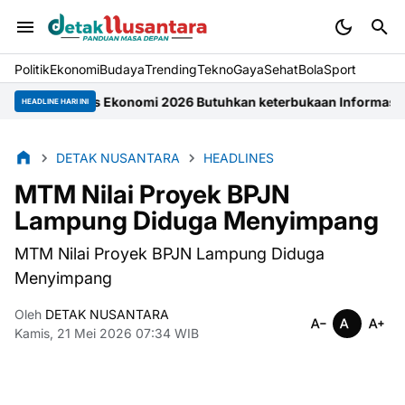
Politik
Ekonomi
Budaya
Trending
Tekno
Gaya
Sehat
BolaSport
us Ekonomi 2026 Butuhkan keterbukaan Informasi Masyarakat
Pe
HEADLINE HARI INI
DETAK NUSANTARA
HEADLINES
MTM Nilai Proyek BPJN
Lampung Diduga Menyimpang
MTM Nilai Proyek BPJN Lampung Diduga
Menyimpang
Oleh
DETAK NUSANTARA
Kamis, 21 Mei 2026 07:34 WIB