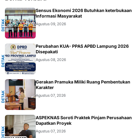
A
Sensus Ekonomi 2026 Butuhkan keterbukaan
Informasi Masyarakat
D
E
T
A
K
N
U
S
A
N
T
A
R
Agustus 09, 2026
A
Perubahan KUA- PPAS APBD Lampung 2026
Disepakati
D
E
T
A
K
N
U
S
A
N
T
A
R
Agustus 08, 2026
A
Gerakan Pramuka Miliki Ruang Pembentukan
Karakter
D
E
T
A
K
N
U
S
A
N
T
A
R
Agustus 07, 2026
A
ASPEKNAS Soroti Praktek Pinjam Perusahaan
Dapatkan Proyek
D
E
T
A
K
N
U
S
A
N
T
A
R
Agustus 07, 2026