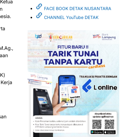
 Ketua
n
FACE BOOK DETAK NUSANTARA
esia.
CHANNEL YouTube DETAK
rta
M.Ag.,
naan
JK)
 Kerja
san