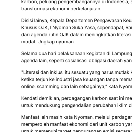
karbon, peluang pengembangannya di Indonesia, 
transformasi ekonomi berkelanjutan.
Disisi lainya, Kepala Departemen Pengawasan Keua
Khusus OJK, I Nyoman Suka Yasa, sependapat, Ran
dari agenda rutin OJK dalam meningkatkan literasi
modal. Ungkap nyoman
Selama dua hari pelaksanaan kegiatan di Lampun
agenda lain, seperti sosialisasi obligasi daerah y
"Literasi dan inklusi itu sesuatu yang harus mutlak 
ketika terjun ke industri jasa keuangan tanpa mem
online, scamming dan lain sebagainya,” kata Nyom
Kendati demikian, perdagangan karbon saat ini me
untuk mendukung pengendalian perubahan iklim dan
Manfaat lain masih kata Nyoman, melalui perdaga
memperoleh manfaat ekonomi dari unit karbon yang
untuk memenuhi target pengurangan emisi secara 