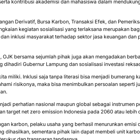
serta kontribusi akademisi dan mahasiswa dalam mendukun
ngan Derivatif, Bursa Karbon, Transaksi Efek, dan Pemerik
gkaian kegiatan sosialisasi yang terlaksana merupakan bag
 dan inklusi masyarakat terhadap sektor jasa keuangan dan 
g, OJK bersama sejumlah pihak juga akan mengadakan berb
ang dihadiri Gubernur Lampung dan sosialisasi investasi reksa
kita miliki. Inklusi saja tanpa literasi bisa menjadi bumerang 
ahami risikonya, maka bisa menimbulkan persoalan seperti ju
an.
njadi perhatian nasional maupun global sebagai instrumen p
 target net zero emission Indonesia pada 2060 atau lebih 
ngan karbon, pelaku usaha yang berhasil menurunkan emisi 
 dihasilkan, sementara pihak lain dapat membeli unit karb
terukur dan transparan.tandasnya