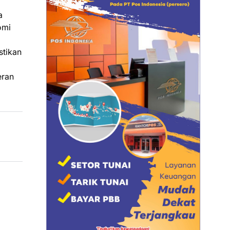
a
omi
stikan
eran