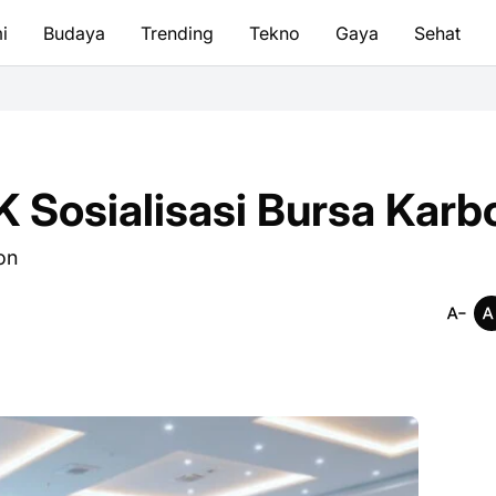
i
Budaya
Trending
Tekno
Gaya
Sehat
DPRD Kota 
 Sosialisasi Bursa Karb
on