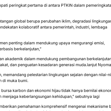
mpati peringkat pertama di antara PTKIN dalam pemeringkata
ntangan global berupa perubahan iklim, degradasi lingkunga
ekatan kolaboratif antara pemerintah, industri, lembaga
trumen penting dalam mendukung upaya mengurangi emisi,
basis berkelanjutan,”
l dan akademik dalam mendukung pembangunan berkelanjuta
arakat, dan penguatan kesadaran generasi muda.lanjut Nyom
, memandang pelestarian lingkungan sejalan dengan nilai-ni
h di muka bumi.
rsa karbon dan ekonomi hijau tidak hanya bernilai ekono
alam menjaga keberlangsungan kehidupan,” sebutnya lagi
memberikan pemahaman komprehensif mengenai mekanisme 