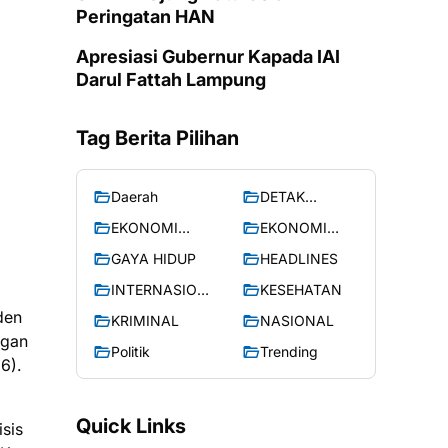
Peringatan HAN
Apresiasi Gubernur Kapada IAI
Darul Fattah Lampung
Tag Berita Pilihan
Daerah
DETAK
NUSANTARA
EKONOMI
EKONOMI
DAN BISN
DAN BISNIS
GAYA HIDUP
HEADLINES
INTERNASION
KESEHATAN
AL
den
KRIMINAL
NASIONAL
ngan
Politik
Trending
6).
Quick Links
isis