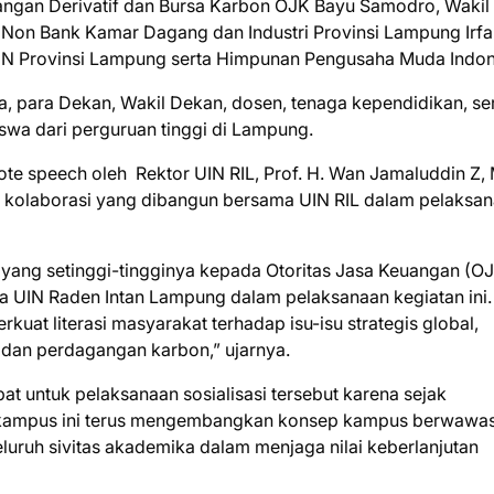
angan Derivatif dan Bursa Karbon OJK Bayu Samodro, Wakil
n Bank Kamar Dagang dan Industri Provinsi Lampung Irfa
DIN Provinsi Lampung serta Himpunan Pengusaha Muda Indon
na, para Dekan, Wakil Dekan, dosen, tenaga kependidikan, se
wa dari perguruan tinggi di Lampung.
e speech oleh Rektor UIN RIL, Prof. H. Wan Jamaluddin Z, 
n kolaborasi yang dibangun bersama UIN RIL dalam pelaksa
yang setinggi-tingginya kepada Otoritas Jasa Keuangan (O
a UIN Raden Intan Lampung dalam pelaksanaan kegiatan ini.
at literasi masyarakat terhadap isu-isu strategis global,
 dan perdagangan karbon,” ujarnya.
t untuk pelaksanaan sosialisasi tersebut karena sejak
7, kampus ini terus mengembangkan konsep kampus berwawa
eluruh sivitas akademika dalam menjaga nilai keberlanjutan