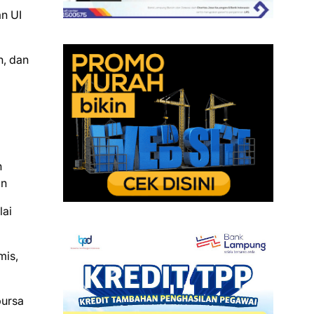
n UI
n, dan
n
an
lai
mis,
bursa