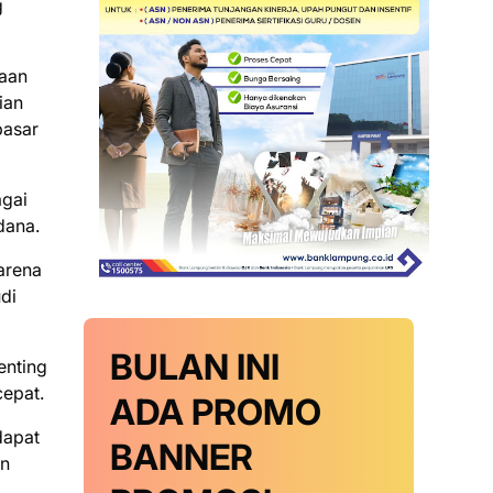
g
saan
ian
pasar
agai
dana.
karena
di
BULAN INI
enting
cepat.
ADA PROMO
dapat
BANNER
on