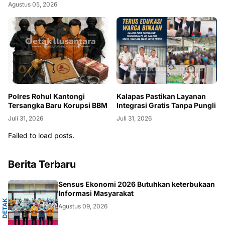
Agustus 05, 2026
Polres Rohul Kantongi
Kalapas Pastikan Layanan
Tersangka Baru Korupsi BBM
Integrasi Gratis Tanpa Pungli
Juli 31, 2026
Juli 31, 2026
Failed to load posts.
Berita Terbaru
A
Sensus Ekonomi 2026 Butuhkan keterbukaan
Informasi Masyarakat
D
E
T
A
K
N
U
S
A
N
T
A
R
Agustus 09, 2026