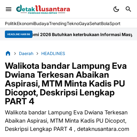
Politik
Ekonomi
Budaya
Trending
Tekno
Gaya
Sehat
BolaSport
26 Butuhkan keterbukaan Informasi Masyarakat
Perubahan KUA- 
HEADLINE HARI INI
Daerah
HEADLINES
Walikota bandar Lampung Eva
Dwiana Terkesan Abaikan
Aspirasi, MTM Minta Kadis PU
Dicopot, Deskripsi Lengkap
PART 4
Walikota bandar Lampung Eva Dwiana Terkesan
Abaikan Aspirasi, MTM Minta Kadis PU Dicopot,
Deskripsi Lengkap PART 4 , detaknusantara.com