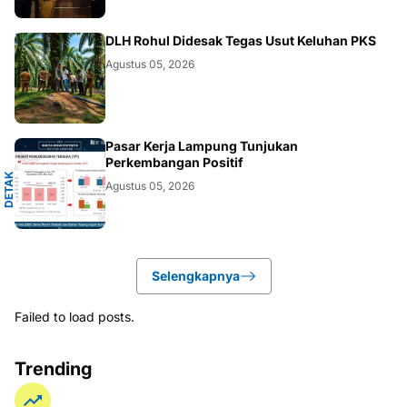
DAERAH
DLH Rohul Didesak Tegas Usut Keluhan PKS
Agustus 05, 2026
A
Pasar Kerja Lampung Tunjukan
Perkembangan Positif
D
E
T
A
K
N
U
S
A
N
T
A
R
Agustus 05, 2026
Selengkapnya
Failed to load posts.
Trending