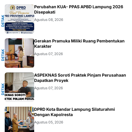
A
Perubahan KUA- PPAS APBD Lampung 2026
Disepakati
D
E
T
A
K
N
U
S
A
N
T
A
R
Agustus 08, 2026
A
Gerakan Pramuka Miliki Ruang Pembentukan
Karakter
D
E
T
A
K
N
U
S
A
N
T
A
R
Agustus 07, 2026
A
ASPEKNAS Soroti Praktek Pinjam Perusahaan
Dapatkan Proyek
D
E
T
A
K
N
U
S
A
N
T
A
R
Agustus 07, 2026
DAERAH
DPRD Kota Bandar Lampung Silaturahmi
Dengan Kapolresta
Agustus 05, 2026