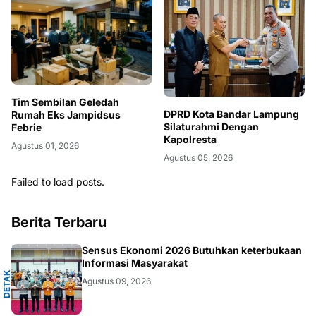
Tim Sembilan Geledah
DPRD Kota Bandar Lampung
Rumah Eks Jampidsus
Silaturahmi Dengan
Febrie
Kapolresta
Agustus 01, 2026
Agustus 05, 2026
Failed to load posts.
Berita Terbaru
A
Sensus Ekonomi 2026 Butuhkan keterbukaan
Informasi Masyarakat
D
E
T
A
K
N
U
S
A
N
T
A
R
Agustus 09, 2026