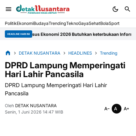
Politik
Ekonomi
Budaya
Trending
Tekno
Gaya
Sehat
BolaSport
nsus Ekonomi 2026 Butuhkan keterbukaan Informasi Masyarakat
HEADLINE HARI INI
DETAK NUSANTARA
HEADLINES
Trending
DPRD Lampung Memperingati
Hari Lahir Pancasila
DPRD Lampung Memperingati Hari Lahir
Pancasila
Oleh
DETAK NUSANTARA
Senin, 1 Juni 2026 14:47 WIB