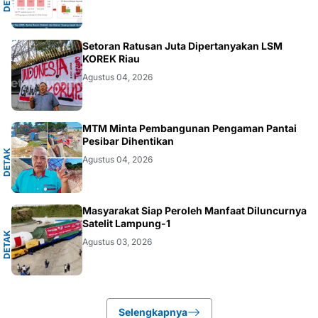
DAERAH
Setoran Ratusan Juta Dipertanyakan LSM
KOREK Riau
Agustus 04, 2026
A
MTM Minta Pembangunan Pengaman Pantai
Pesibar Dihentikan
D
E
T
A
K
N
U
S
A
N
T
A
R
Agustus 04, 2026
A
Masyarakat Siap Peroleh Manfaat Diluncurnya
Satelit Lampung-1
D
E
T
A
K
N
U
S
A
N
T
A
R
Agustus 03, 2026
Selengkapnya