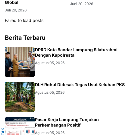
Global
Juni 20, 2026
Juli 29, 2026
Failed to load posts.
Berita Terbaru
DAERAH
DPRD Kota Bandar Lampung Silaturahmi
Dengan Kapolresta
Agustus 05, 2026
DAERAH
DLH Rohul Didesak Tegas Usut Keluhan PKS
Agustus 05, 2026
A
Pasar Kerja Lampung Tunjukan
Perkembangan Positif
D
E
T
A
K
N
U
S
A
N
T
A
R
Agustus 05, 2026