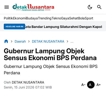
Politik
Ekonomi
Budaya
Trending
Tekno
Gaya
Sehat
BolaSport
 Kota Bandar Lampung Silaturahmi Dengan Kapolresta
DLH Rohul
HEADLINE HARI INI
Daerah
DETAK NUSANTARA
EKONOMI DAN BISNI
Gubernur Lampung Objek
Sensus Ekonomi BPS Perdana
Gubernur Lampung Objek Sensus Ekonomi BPS
Perdana
Oleh
DETAK NUSANTARA
Senin, 15 Juni 2026 07:02 WIB