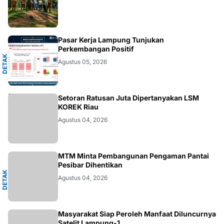
A
Pasar Kerja Lampung Tunjukan
Perkembangan Positif
D
E
T
A
K
N
U
S
A
N
T
A
R
Agustus 05, 2026
DAERAH
Setoran Ratusan Juta Dipertanyakan LSM
KOREK Riau
Agustus 04, 2026
A
MTM Minta Pembangunan Pengaman Pantai
Pesibar Dihentikan
D
E
T
A
K
N
U
S
A
N
T
A
R
Agustus 04, 2026
Masyarakat Siap Peroleh Manfaat Diluncurnya
Satelit Lampung-1