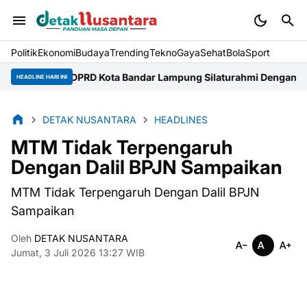
Politik
Ekonomi
Budaya
Trending
Tekno
Gaya
Sehat
BolaSport
DPRD Kota Bandar Lampung Silaturahmi Dengan Kapolresta
DL
HEADLINE HARI INI
DETAK NUSANTARA
HEADLINES
MTM Tidak Terpengaruh
Dengan Dalil BPJN Sampaikan
MTM Tidak Terpengaruh Dengan Dalil BPJN
Sampaikan
Oleh
DETAK NUSANTARA
Jumat, 3 Juli 2026 13:27 WIB