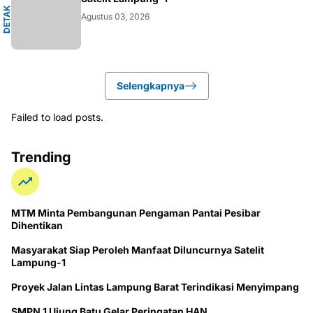
A
D
E
T
A
K
N
U
S
A
N
T
A
R
Agustus 03, 2026
Selengkapnya
Failed to load posts.
Trending
MTM Minta Pembangunan Pengaman Pantai Pesibar
Dihentikan
Masyarakat Siap Peroleh Manfaat Diluncurnya Satelit
Lampung-1
Proyek Jalan Lintas Lampung Barat Terindikasi Menyimpang
SMPN 1 Ujung Batu Gelar Peringatan HAN