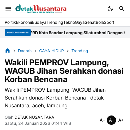
Politik
Ekonomi
Budaya
Trending
Tekno
Gaya
Sehat
BolaSport
DPRD Kota Bandar Lampung Silaturahmi Dengan Kapolresta
DLH
HEADLINE HARI INI
Daerah
GAYA HIDUP
Trending
Wakili PEMPROV Lampung,
WAGUB Jihan Serahkan donasi
Korban Bencana
Wakili PEMPROV Lampung, WAGUB Jihan
Serahkan donasi Korban Bencana , detak
Nusantara, aceh, lampung
Oleh
DETAK NUSANTARA
Sabtu, 24 Januari 2026 01:44 WIB