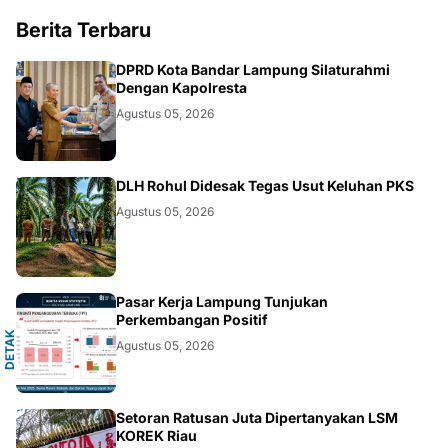
Berita Terbaru
DAERAH
DPRD Kota Bandar Lampung Silaturahmi
Dengan Kapolresta
Agustus 05, 2026
DAERAH
DLH Rohul Didesak Tegas Usut Keluhan PKS
Agustus 05, 2026
A
Pasar Kerja Lampung Tunjukan
Perkembangan Positif
D
E
T
A
K
N
U
S
A
N
T
A
R
Agustus 05, 2026
DAERAH
Setoran Ratusan Juta Dipertanyakan LSM
KOREK Riau