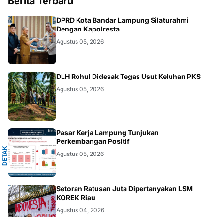
Berita Terbaru
DAERAH
DPRD Kota Bandar Lampung Silaturahmi
Dengan Kapolresta
Agustus 05, 2026
DAERAH
DLH Rohul Didesak Tegas Usut Keluhan PKS
Agustus 05, 2026
A
Pasar Kerja Lampung Tunjukan
Perkembangan Positif
D
E
T
A
K
N
U
S
A
N
T
A
R
Agustus 05, 2026
DAERAH
Setoran Ratusan Juta Dipertanyakan LSM
KOREK Riau
Agustus 04, 2026