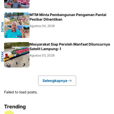
A
MTM Minta Pembangunan Pengaman Pantai
Pesibar Dihentikan
D
E
T
A
K
N
U
S
A
N
T
A
R
Agustus 04, 2026
A
Masyarakat Siap Peroleh Manfaat Diluncurnya
Satelit Lampung-1
D
E
T
A
K
N
U
S
A
N
T
A
R
Agustus 03, 2026
Selengkapnya
Failed to load posts.
Trending