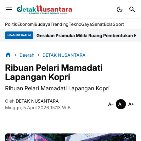
Politik
Ekonomi
Budaya
Trending
Tekno
Gaya
Sehat
BolaSport
Gerakan Pramuka Miliki Ruang Pembentukan Karakter
APE
HEADLINE HARI INI
Daerah
DETAK NUSANTARA
Ribuan Pelari Mamadati
Lapangan Kopri
Ribuan Pelari Mamadati Lapangan Kopri
Oleh
DETAK NUSANTARA
Minggu, 5 April 2026 15:13 WIB