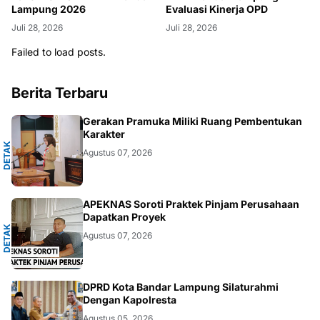
Lampung 2026
Evaluasi Kinerja OPD
Juli 28, 2026
Juli 28, 2026
Failed to load posts.
Berita Terbaru
A
Gerakan Pramuka Miliki Ruang Pembentukan
Karakter
D
E
T
A
K
N
U
S
A
N
T
A
R
Agustus 07, 2026
A
APEKNAS Soroti Praktek Pinjam Perusahaan
Dapatkan Proyek
D
E
T
A
K
N
U
S
A
N
T
A
R
Agustus 07, 2026
DAERAH
DPRD Kota Bandar Lampung Silaturahmi
Dengan Kapolresta
Agustus 05, 2026