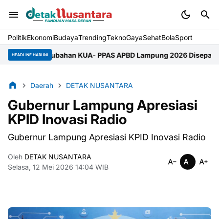
Politik
Ekonomi
Budaya
Trending
Tekno
Gaya
Sehat
BolaSport
erubahan KUA- PPAS APBD Lampung 2026 Disepakati
Gerakan Pr
HEADLINE HARI INI
Daerah
DETAK NUSANTARA
Gubernur Lampung Apresiasi
KPID Inovasi Radio
Gubernur Lampung Apresiasi KPID Inovasi Radio
Oleh
DETAK NUSANTARA
Selasa, 12 Mei 2026 14:04 WIB