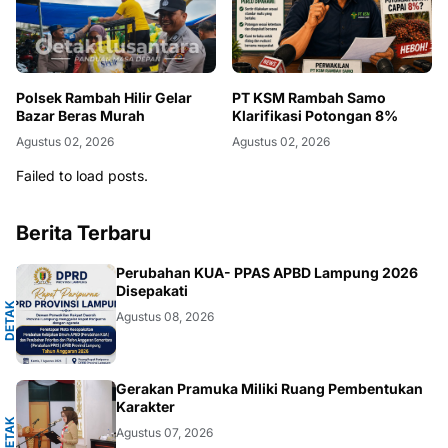
Polsek Rambah Hilir Gelar
PT KSM Rambah Samo
Bazar Beras Murah
Klarifikasi Potongan 8%
Agustus 02, 2026
Agustus 02, 2026
Failed to load posts.
Berita Terbaru
A
Perubahan KUA- PPAS APBD Lampung 2026
Disepakati
D
E
T
A
K
N
U
S
A
N
T
A
R
Agustus 08, 2026
A
Gerakan Pramuka Miliki Ruang Pembentukan
Karakter
D
E
T
A
K
N
U
S
A
N
T
A
R
Agustus 07, 2026