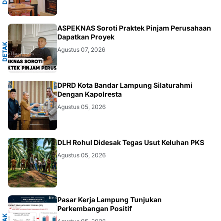
A
ASPEKNAS Soroti Praktek Pinjam Perusahaan
Dapatkan Proyek
D
E
T
A
K
N
U
S
A
N
T
A
R
Agustus 07, 2026
DAERAH
DPRD Kota Bandar Lampung Silaturahmi
Dengan Kapolresta
Agustus 05, 2026
DAERAH
DLH Rohul Didesak Tegas Usut Keluhan PKS
Agustus 05, 2026
A
Pasar Kerja Lampung Tunjukan
Perkembangan Positif