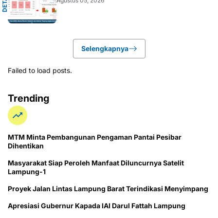
D
E
T
A
K
N
U
S
A
N
T
A
R
Agustus 05, 2026
Selengkapnya
Failed to load posts.
Trending
MTM Minta Pembangunan Pengaman Pantai Pesibar
Dihentikan
Masyarakat Siap Peroleh Manfaat Diluncurnya Satelit
Lampung-1
Proyek Jalan Lintas Lampung Barat Terindikasi Menyimpang
Apresiasi Gubernur Kapada IAI Darul Fattah Lampung