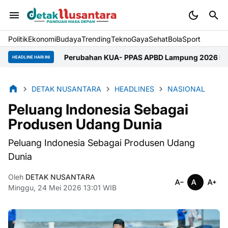
Politik
Ekonomi
Budaya
Trending
Tekno
Gaya
Sehat
BolaSport
Perubahan KUA- PPAS APBD Lampung 2026 Disepakati
Ger
HEADLINE HARI INI
DETAK NUSANTARA
HEADLINES
NASIONAL
Peluang Indonesia Sebagai
Produsen Udang Dunia
Peluang Indonesia Sebagai Produsen Udang
Dunia
Oleh
DETAK NUSANTARA
Minggu, 24 Mei 2026 13:01 WIB