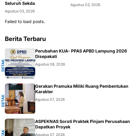
Seluruh Sekda
Agustus 03, 2026
Agustus 03, 2026
Failed to load posts.
Berita Terbaru
A
Perubahan KUA- PPAS APBD Lampung 2026
Disepakati
D
E
T
A
K
N
U
S
A
N
T
A
R
Agustus 08, 2026
A
Gerakan Pramuka Miliki Ruang Pembentukan
Karakter
D
E
T
A
K
N
U
S
A
N
T
A
R
Agustus 07, 2026
A
ASPEKNAS Soroti Praktek Pinjam Perusahaan
Dapatkan Proyek
D
E
T
A
K
N
U
S
A
N
T
A
R
Agustus 07, 2026