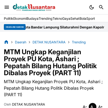
Politik
Ekonomi
Budaya
Trending
Tekno
Gaya
Sehat
BolaSport
ta Bandar Lampung Silaturahmi Dengan Kapolresta
DLH Rohul Di
HEADLINE HARI INI
Daerah
DETAK NUSANTARA
Trending
MTM Ungkap Keganjilan
Proyek PU Kota, Ashari ;
Pepatah Bilang Hutang Politik
Dibalas Proyek (PART 11)
MTM Ungkap Keganjilan Proyek PU Kota, Ashari ;
Pepatah Bilang Hutang Politik Dibalas Proyek
(PART 11)
Oleh
DETAK NUSANTARA