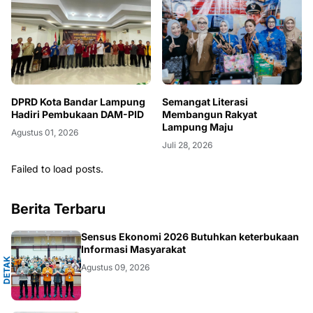
DPRD Kota Bandar Lampung
Semangat Literasi
Hadiri Pembukaan DAM-PID
Membangun Rakyat
Lampung Maju
Agustus 01, 2026
Juli 28, 2026
Failed to load posts.
Berita Terbaru
A
Sensus Ekonomi 2026 Butuhkan keterbukaan
Informasi Masyarakat
D
E
T
A
K
N
U
S
A
N
T
A
R
Agustus 09, 2026