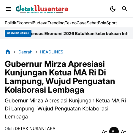
Politik
Ekonomi
Budaya
Trending
Tekno
Gaya
Sehat
BolaSport
Sensus Ekonomi 2026 Butuhkan keterbukaan Informasi Masyar
HEADLINE HARI INI
Daerah
HEADLINES
Gubernur Mirza Apresiasi
Kunjungan Ketua MA Ri Di
Lampung, Wujud Penguatan
Kolaborasi Lembaga
Gubernur Mirza Apresiasi Kunjungan Ketua MA Ri
Di Lampung, Wujud Penguatan Kolaborasi
Lembaga
Oleh
DETAK NUSANTARA