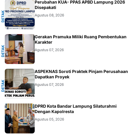
A
Perubahan KUA- PPAS APBD Lampung 2026
Disepakati
D
E
T
A
K
N
U
S
A
N
T
A
R
Agustus 08, 2026
A
Gerakan Pramuka Miliki Ruang Pembentukan
Karakter
D
E
T
A
K
N
U
S
A
N
T
A
R
Agustus 07, 2026
A
ASPEKNAS Soroti Praktek Pinjam Perusahaan
Dapatkan Proyek
D
E
T
A
K
N
U
S
A
N
T
A
R
Agustus 07, 2026
DAERAH
DPRD Kota Bandar Lampung Silaturahmi
Dengan Kapolresta
Agustus 05, 2026