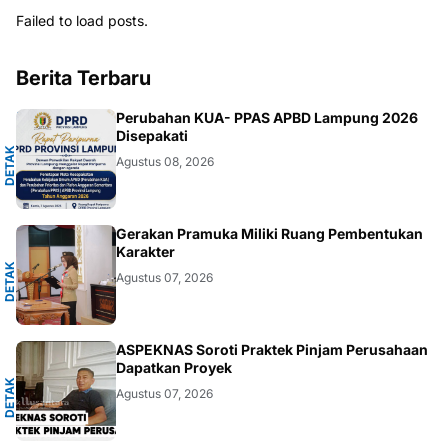
Failed to load posts.
Berita Terbaru
A
Perubahan KUA- PPAS APBD Lampung 2026
Disepakati
D
E
T
A
K
N
U
S
A
N
T
A
R
Agustus 08, 2026
A
Gerakan Pramuka Miliki Ruang Pembentukan
Karakter
D
E
T
A
K
N
U
S
A
N
T
A
R
Agustus 07, 2026
A
ASPEKNAS Soroti Praktek Pinjam Perusahaan
Dapatkan Proyek
D
E
T
A
K
N
U
S
A
N
T
A
R
Agustus 07, 2026