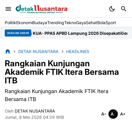
Politik
Ekonomi
Budaya
Trending
Tekno
Gaya
Sehat
BolaSport
n KUA- PPAS APBD Lampung 2026 Disepakati
Gerakan Pramuka M
HEADLINE HARI INI
DETAK NUSANTARA
HEADLINES
Rangkaian Kunjungan
Akademik FTIK Itera Bersama
ITB
Rangkaian Kunjungan Akademik FTIK Itera
Bersama ITB
Oleh
DETAK NUSANTARA
Jumat, 8 Mei 2026 04:29 WIB