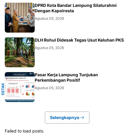
DAERAH
DPRD Kota Bandar Lampung Silaturahmi
Dengan Kapolresta
Agustus 05, 2026
DAERAH
DLH Rohul Didesak Tegas Usut Keluhan PKS
Agustus 05, 2026
A
Pasar Kerja Lampung Tunjukan
Perkembangan Positif
D
E
T
A
K
N
U
S
A
N
T
A
R
Agustus 05, 2026
Selengkapnya
Failed to load posts.